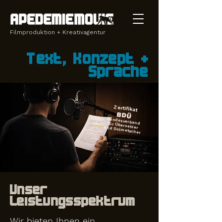
Filmproduktion + Kreativagentur
Text, Konzept +
Sprache
Zertifikat
BDÜ
Bundesverband für Übersetzer und Dolmetscher
Unser
Leistungsspektrum
Wir bieten Ihnen ein