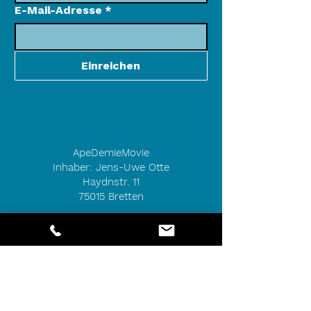
E-Mail-Adresse
*
Einreichen
ApeDemieMovie
Inhaber: Jens-Uwe Otte
Haydnstr. 11
75015 Bretten
KONTAKT
Telefon 0170 /
5545921
E-Mail
info[at]apedemiemovie.de