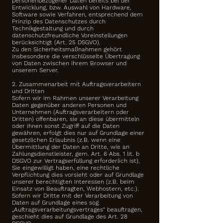
personenbezogener Daten bereits bei der
Entwicklung, bzw. Auswahl von Hardware,
Software sowie Verfahren, entsprechend dem
Prinzip des Datenschutzes durch
Technikgestaltung und durch
datenschutzfreundliche Voreinstellungen
berücksichtigt (Art. 25 DSGVO).
Zu den Sicherheitsmaßnahmen gehört
insbesondere die verschlüsselte Übertragung
von Daten zwischen Ihrem Browser und
unserem Server.
2. Zusammenarbeit mit Auftragsverarbeitern
und Dritten
Sofern wir im Rahmen unserer Verarbeitung
Daten gegenüber anderen Personen und
Unternehmen (Auftragsverarbeitern oder
Dritten) offenbaren, sie an diese übermitteln
oder ihnen sonst Zugriff auf die Daten
gewähren, erfolgt dies nur auf Grundlage einer
gesetzlichen Erlaubnis (z.B. wenn eine
Übermittlung der Daten an Dritte, wie an
Zahlungsdienstleister, gem. Art. 6 Abs. 1 lit. b
DSGVO zur Vertragserfüllung erforderlich ist),
Sie eingewilligt haben, eine rechtliche
Verpflichtung dies vorsieht oder auf Grundlage
unserer berechtigten Interessen (z.B. beim
Einsatz von Beauftragten, Webhostern, etc.).
Sofern wir Dritte mit der Verarbeitung von
Daten auf Grundlage eines sog.
„Auftragsverarbeitungsvertrages“ beauftragen,
geschieht dies auf Grundlage des Art. 28