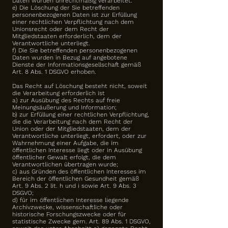
Daten wurden unrechtmäßig verarbeitet.
e) Die Löschung der Sie betreffenden
personenbezogenen Daten ist zur Erfüllung
einer rechtlichen Verpflichtung nach dem
Unionsrecht oder dem Recht der
Mitgliedstaaten erforderlich, dem der
Verantwortliche unterliegt.
f) Die Sie betreffenden personenbezogenen
Daten wurden in Bezug auf angebotene
Dienste der Informationsgesellschaft gemäß
Art. 8 Abs. 1 DSGVO erhoben.
Das Recht auf Löschung besteht nicht, soweit
die Verarbeitung erforderlich ist
a) zur Ausübung des Rechts auf freie
Meinungsäußerung und Information;
b) zur Erfüllung einer rechtlichen Verpflichtung,
die die Verarbeitung nach dem Recht der
Union oder der Mitgliedstaaten, dem der
Verantwortliche unterliegt, erfordert, oder zur
Wahrnehmung einer Aufgabe, die im
öffentlichen Interesse liegt oder in Ausübung
öffentlicher Gewalt erfolgt, die dem
Verantwortlichen übertragen wurde;
c) aus Gründen des öffentlichen Interesses im
Bereich der öffentlichen Gesundheit gemäß
Art. 9 Abs. 2 lit. h und i sowie Art. 9 Abs. 3
DSGVO;
d) für im öffentlichen Interesse liegende
Archivzwecke, wissenschaftliche oder
historische Forschungszwecke oder für
statistische Zwecke gem. Art. 89 Abs. 1 DSGVO,