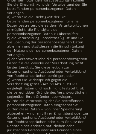
Unter den folgenden Voraussetzungen können
Sie die Einschränkung der Verarbeitung der Sie
betreffenden personenbezogenen Daten
verlangen:
a) wenn Sie die Richtigkeit der Sie
betreffenden personenbezogenen für eine
Dauer bestreiten, die es dem Verantwortlichen
ermöglicht, die Richtigkeit der
personenbezogenen Daten zu überprüfen;
b) die Verarbeitung unrechtmäßig ist und Sie
die Löschung der personenbezogenen Daten
ablehnen und stattdessen die Einschränkung
der Nutzung der personenbezogenen Daten
verlangen;
c) der Verantwortliche die personenbezogenen
Daten für die Zwecke der Verarbeitung nicht
länger benötigt, Sie diese jedoch zur
Geltendmachung, Ausübung oder Verteidigung
von Rechtsansprüchen benötigen, oder
d) wenn Sie Widerspruch gegen die
Verarbeitung gemäß Art. 21 Abs. 1 DSGVO
eingelegt haben und noch nicht feststeht, ob
die berechtigten Gründe des Verantwortlichen
gegenüber Ihren Gründen überwiegen.
Wurde die Verarbeitung der Sie betreffenden
personenbezogenen Daten eingeschränkt,
dürfen diese Daten – von ihrer Speicherung
abgesehen – nur mit Ihrer Einwilligung oder zur
Geltendmachung, Ausübung oder Verteidigung
von Rechtsansprüchen oder zum Schutz der
Rechte einer anderen natürlichen oder
juristischen Person oder aus Gründen eines