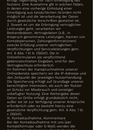
erfolgt regelmäßig nur nach Einwilligung des
Nutzers. Eine Ausnahme gilt in solchen Fällen,
in denen eine vorherige Einholung einer
Einwilligung aus tatsächlichen Gründen nicht
möglich ist und die Verarbeitung der Daten
durch gesetzliche Vorschriften gestattet ist.
2. Soweit es um die Erbringung vertraglicher
Leistungen geht, verarbeiten wir
Bestandsdaten, Vertragsdaten (z.B., in
Anspruch genommene Leistungen, Namen von
Kontaktpersonen, Zahlungsinformationen)
zwecks Erfüllung unserer vertraglichen
Verpflichtungen und Serviceleistungen gem.
Art. 6 Abs. 1 lit b. DSGVO. Die in
Onlineformularen als verpflichtend
gekennzeichneten Eingaben, sind für den
Vertragsschluss erforderlich.
Im Rahmen der Inanspruchnahme unserer
Onlinedienste speichern wir die IP-Adresse und
den Zeitpunkt der jeweiligen Nutzerhandlung.
Die Speicherung erfolgt auf Grundlage unserer
berechtigten Interessen, als auch der Nutzer
an Schutz vor Missbrauch und sonstiger
unbefugter Nutzung. Eine Weitergabe dieser
Daten an Dritte erfolgt grundsätzlich nicht,
außer sie ist zur Verfolgung unserer Ansprüche
erforderlich oder es besteht hierzu eine
gesetzliche Verpflichtung gem. Art. 6 Abs. 1 lit.
c DSGVO.
IX. Kontaktaufnahme, Kommentare
Bei der Kontaktaufnahme mit uns (per
Kontaktformular oder E-Mail) werden die