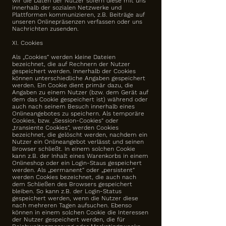
wir die Daten der Nutzer sofern diese mit uns
innerhalb der sozialen Netzwerke und
Plattformen kommunizieren, z.B. Beiträge auf
unseren Onlinepräsenzen verfassen oder uns
Nachrichten zusenden.
XI. Cookies
Als „Cookies“ werden kleine Dateien
bezeichnet, die auf Rechnern der Nutzer
gespeichert werden. Innerhalb der Cookies
können unterschiedliche Angaben gespeichert
werden. Ein Cookie dient primär dazu, die
Angaben zu einem Nutzer (bzw. dem Gerät auf
dem das Cookie gespeichert ist) während oder
auch nach seinem Besuch innerhalb eines
Onlineangebotes zu speichern. Als temporäre
Cookies, bzw. „Session-Cookies“ oder
„transiente Cookies“, werden Cookies
bezeichnet, die gelöscht werden, nachdem ein
Nutzer ein Onlineangebot verlässt und seinen
Browser schließt. In einem solchen Cookie
kann z.B. der Inhalt eines Warenkorbs in einem
Onlineshop oder ein Login-Staus gespeichert
werden. Als „permanent“ oder „persistent“
werden Cookies bezeichnet, die auch nach
dem Schließen des Browsers gespeichert
bleiben. So kann z.B. der Login-Status
gespeichert werden, wenn die Nutzer diese
nach mehreren Tagen aufsuchen. Ebenso
können in einem solchen Cookie die Interessen
der Nutzer gespeichert werden, die für