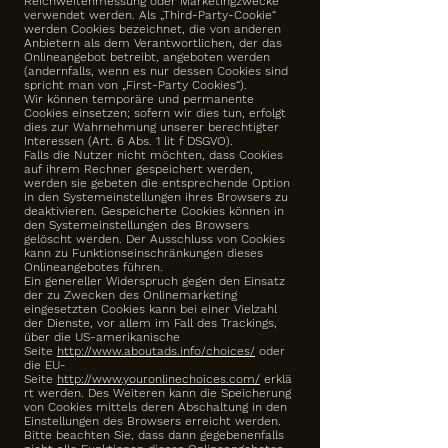
Reichweitenmessung oder Marketingzwecke
verwendet werden. Als „Third-Party-Cookie“
werden Cookies bezeichnet, die von anderen
Anbietern als dem Verantwortlichen, der das
Onlineangebot betreibt, angeboten werden
(andernfalls, wenn es nur dessen Cookies sind
spricht man von „First-Party Cookies“).
Wir können temporäre und permanente
Cookies einsetzen; sofern wir dies tun, erfolgt
dies zur Wahrnehmung unserer berechtigter
Interessen (Art. 6 Abs. 1 lit f DSGVO).
Falls die Nutzer nicht möchten, dass Cookies
auf ihrem Rechner gespeichert werden,
werden sie gebeten die entsprechende Option
in den Systemeinstellungen ihres Browsers zu
deaktivieren. Gespeicherte Cookies können in
den Systemeinstellungen des Browsers
gelöscht werden. Der Ausschluss von Cookies
kann zu Funktionseinschränkungen dieses
Onlineangebotes führen.
Ein genereller Widerspruch gegen den Einsatz
der zu Zwecken des Onlinemarketing
eingesetzten Cookies kann bei einer Vielzahl
der Dienste, vor allem im Fall des Trackings,
über die US-amerikanische
Seite
http://www.aboutads.info/choices/
oder
die EU-
Seite
http://www.youronlinechoices.com/
erklä
rt werden. Des Weiteren kann die Speicherung
von Cookies mittels deren Abschaltung in den
Einstellungen des Browsers erreicht werden.
Bitte beachten Sie, dass dann gegebenenfalls