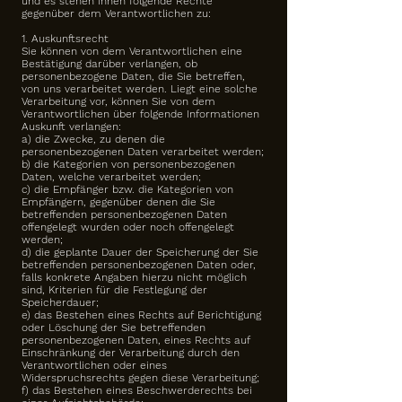
und es stehen Ihnen folgende Rechte
gegenüber dem Verantwortlichen zu:
1. Auskunftsrecht
Sie können von dem Verantwortlichen eine
Bestätigung darüber verlangen, ob
personenbezogene Daten, die Sie betreffen,
von uns verarbeitet werden. Liegt eine solche
Verarbeitung vor, können Sie von dem
Verantwortlichen über folgende Informationen
Auskunft verlangen:
a) die Zwecke, zu denen die
personenbezogenen Daten verarbeitet werden;
b) die Kategorien von personenbezogenen
Daten, welche verarbeitet werden;
c) die Empfänger bzw. die Kategorien von
Empfängern, gegenüber denen die Sie
betreffenden personenbezogenen Daten
offengelegt wurden oder noch offengelegt
werden;
d) die geplante Dauer der Speicherung der Sie
betreffenden personenbezogenen Daten oder,
falls konkrete Angaben hierzu nicht möglich
sind, Kriterien für die Festlegung der
Speicherdauer;
e) das Bestehen eines Rechts auf Berichtigung
oder Löschung der Sie betreffenden
personenbezogenen Daten, eines Rechts auf
Einschränkung der Verarbeitung durch den
Verantwortlichen oder eines
Widerspruchsrechts gegen diese Verarbeitung;
f) das Bestehen eines Beschwerderechts bei