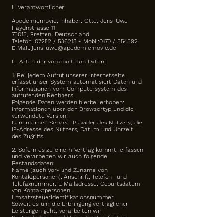
II. Verantwortlicher:
Apedemiemovie, Inhaber: Otte, Jens-Uwe
Haydnstrasse 11
75015, Bretten, Deutschland
Telefon: 07252 / 536213 - Mobil:0170 /
5545921
E-Mail:
jens-uwe@apedemiemovie.de
III. Arten der verarbeiteten Daten:
1. Bei jedem Aufruf unserer Internetseite
erfasst unser System automatisiert Daten und
Informationen vom Computersystem des
aufrufenden Rechners.
Folgende Daten werden hierbei erhoben:
Informationen über den Browsertyp und die
verwendete Version;
Den Internet-Service-Provider des Nutzers, die
IP-Adresse des Nutzers, Datum und Uhrzeit
des Zugriffs
2. Sofern es zu einem Vertrag kommt, erfassen
und verarbeiten wir auch folgende
Bestandsdaten:
Name (auch Vor- und Zuname von
Kontaktpersonen), Anschrift, Telefon- und
Telefaxnummer, E-Mailadresse, Geburtsdatum
von Kontaktpersonen,
Umsatzsteueridentifikationsnummer.
Soweit es um die Erbringung vertraglicher
Leistungen geht, verarbeiten wir