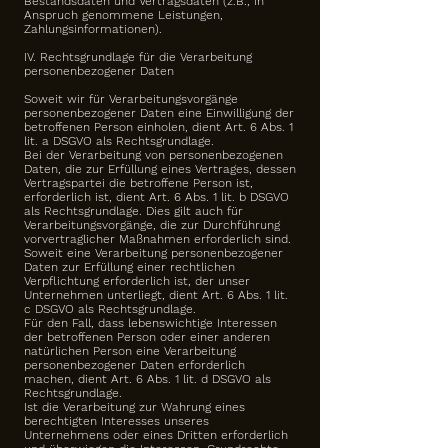
Bestandsdaten und Vertragsdaten (z.B., in
Anspruch genommene Leistungen,
Zahlungsinformationen).
IV. Rechtsgrundlage für die Verarbeitung
personenbezogener Daten
Soweit wir für Verarbeitungsvorgänge
personenbezogener Daten eine Einwilligung der
betroffenen Person einholen, dient Art. 6 Abs. 1
lit. a DSGVO als Rechtsgrundlage.
Bei der Verarbeitung von personenbezogenen
Daten, die zur Erfüllung eines Vertrages, dessen
Vertragspartei die betroffene Person ist,
erforderlich ist, dient Art. 6 Abs. 1 lit. b DSGVO
als Rechtsgrundlage. Dies gilt auch für
Verarbeitungsvorgänge, die zur Durchführung
vorvertraglicher Maßnahmen erforderlich sind.
Soweit eine Verarbeitung personenbezogener
Daten zur Erfüllung einer rechtlichen
Verpflichtung erforderlich ist, der unser
Unternehmen unterliegt, dient Art. 6 Abs. 1 lit.
c DSGVO als Rechtsgrundlage.
Für den Fall, dass lebenswichtige Interessen
der betroffenen Person oder einer anderen
natürlichen Person eine Verarbeitung
personenbezogener Daten erforderlich
machen, dient Art. 6 Abs. 1 lit. d DSGVO als
Rechtsgrundlage.
Ist die Verarbeitung zur Wahrung eines
berechtigten Interesses unseres
Unternehmens oder eines Dritten erforderlich