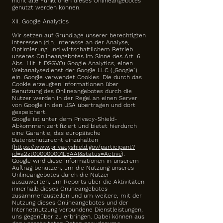
nicht alle Funktionen dieses Onlineangebotes
genutzt werden können.
XII. Google Analytics
Wir setzen auf Grundlage unserer berechtigten
Interessen (d.h. Interesse an der Analyse,
Optimierung und wirtschaftlichem Betrieb
unseres Onlineangebotes im Sinne des Art. 6
Abs. 1 lit. f. DSGVO) Google Analytics, einen
Webanalysedienst der Google LLC („Google“)
ein. Google verwendet Cookies. Die durch das
Cookie erzeugten Informationen über
Benutzung des Onlineangebotes durch die
Nutzer werden in der Regel an einen Server
von Google in den USA übertragen und dort
gespeichert.
Google ist unter dem Privacy-Shield-
Abkommen zertifiziert und bietet hierdurch
eine Garantie, das europäische
Datenschutzrecht einzuhalten
(
https://www.privacyshield.gov/participant?
id=a2zt000000001L5AAI&status=Active
).
Google wird diese Informationen in unserem
Auftrag benutzen, um die Nutzung unseres
Onlineangebotes durch die Nutzer
auszuwerten, um Reports über die Aktivitäten
innerhalb dieses Onlineangebotes
zusammenzustellen und um weitere, mit der
Nutzung dieses Onlineangebotes und der
Internetnutzung verbundene Dienstleistungen,
uns gegenüber zu erbringen. Dabei können aus