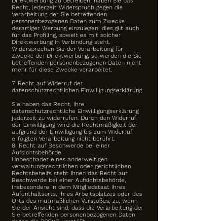
Direktwerbung zu betreiben, haben Sie das
Recht, jederzeit Widerspruch gegen die
Verarbeitung der Sie betreffenden
personenbezogenen Daten zum Zwecke
derartiger Werbung einzulegen; dies gilt auch
für das Profiling, soweit es mit solcher
Direktwerbung in Verbindung steht.
Widersprechen Sie der Verarbeitung für
Zwecke der Direktwerbung, so werden die Sie
betreffenden personenbezogenen Daten nicht
mehr für diese Zwecke verarbeitet.
7. Recht auf Widerruf der
datenschutzrechtlichen Einwilligungserklärung
Sie haben das Recht, Ihre
datenschutzrechtliche Einwilligungserklärung
jederzeit zu widerrufen. Durch den Widerruf
der Einwilligung wird die Rechtmäßigkeit der
aufgrund der Einwilligung bis zum Widerruf
erfolgten Verarbeitung nicht berührt.
8. Recht auf Beschwerde bei einer
Aufsichtsbehörde
Unbeschadet eines anderweitigen
verwaltungsrechtlichen oder gerichtlichen
Rechtsbehelfs steht Ihnen das Recht auf
Beschwerde bei einer Aufsichtsbehörde,
insbesondere in dem Mitgliedstaat ihres
Aufenthaltsorts, ihres Arbeitsplatzes oder des
Orts des mutmaßlichen Verstoßes, zu, wenn
Sie der Ansicht sind, dass die Verarbeitung der
Sie betreffenden personenbezogenen Daten