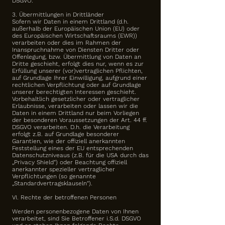
DSGVO.
3. Übermittlungen in Drittländer
Sofern wir Daten in einem Drittland (d.h.
außerhalb der Europäischen Union (EU) oder
des Europäischen Wirtschaftsraums (EWR))
verarbeiten oder dies im Rahmen der
Inanspruchnahme von Diensten Dritter oder
Offenlegung, bzw. Übermittlung von Daten an
Dritte geschieht, erfolgt dies nur, wenn es zur
Erfüllung unserer (vor)vertraglichen Pflichten,
auf Grundlage Ihrer Einwilligung, aufgrund einer
rechtlichen Verpflichtung oder auf Grundlage
unserer berechtigten Interessen geschieht.
Vorbehaltlich gesetzlicher oder vertraglicher
Erlaubnisse, verarbeiten oder lassen wir die
Daten in einem Drittland nur beim Vorliegen
der besonderen Voraussetzungen der Art. 44 ff.
DSGVO verarbeiten. D.h. die Verarbeitung
erfolgt z.B. auf Grundlage besonderer
Garantien, wie der offiziell anerkannten
Feststellung eines der EU entsprechenden
Datenschutzniveaus (z.B. für die USA durch das
„Privacy Shield“) oder Beachtung offiziell
anerkannter spezieller vertraglicher
Verpflichtungen (so genannte
„Standardvertragsklauseln“).
VI. Rechte der betroffenen Personen
Werden personenbezogene Daten von Ihnen
verarbeitet, sind Sie Betroffener i.S.d. DSGVO