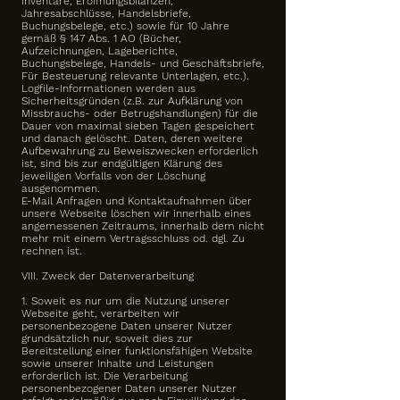
Inventare, Eröffnungsbilanzen,
Jahresabschlüsse, Handelsbriefe,
Buchungsbelege, etc.) sowie für 10 Jahre
gemäß § 147 Abs. 1 AO (Bücher,
Aufzeichnungen, Lageberichte,
Buchungsbelege, Handels- und Geschäftsbriefe,
Für Besteuerung relevante Unterlagen, etc.).
Logfile-Informationen werden aus
Sicherheitsgründen (z.B. zur Aufklärung von
Missbrauchs- oder Betrugshandlungen) für die
Dauer von maximal sieben Tagen gespeichert
und danach gelöscht. Daten, deren weitere
Aufbewahrung zu Beweiszwecken erforderlich
ist, sind bis zur endgültigen Klärung des
jeweiligen Vorfalls von der Löschung
ausgenommen.
E-Mail Anfragen und Kontaktaufnahmen über
unsere Webseite löschen wir innerhalb eines
angemessenen Zeitraums, innerhalb dem nicht
mehr mit einem Vertragsschluss od. dgl. Zu
rechnen ist.
VIII. Zweck der Datenverarbeitung
1. Soweit es nur um die Nutzung unserer
Webseite geht, verarbeiten wir
personenbezogene Daten unserer Nutzer
grundsätzlich nur, soweit dies zur
Bereitstellung einer funktionsfähigen Website
sowie unserer Inhalte und Leistungen
erforderlich ist. Die Verarbeitung
personenbezogener Daten unserer Nutzer