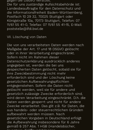
gegen die DSGVO verstößt.
Die für uns zuständige Aufsichtsbehörde ist:
Landesbeauftragte für den Datenschutz und
die Informationsfreiheit Baden-Württemberg,
Postfach 10 29 32, 70025 Stuttgart oder
Königstraße 10a, 70173 Stuttgart, Telefon: 07
11/61 55 41-0, Telefax: 07 11/61 55 41-15, E-Mail:
poststelle@lfdi.bwl.de
VII. Löschung von Daten
Die von uns verarbeiteten Daten werden nach
Maßgabe der Art. 17 und 18 DSGVO gelöscht
oder in ihrer Verarbeitung eingeschränkt.
Sofern nicht im Rahmen dieser
Datenschutzerklärung ausdrücklich anderes
angegeben ist, werden die bei uns
gespeicherten Daten gelöscht, sobald sie für
ihre Zweckbestimmung nicht mehr
erforderlich sind und der Löschung keine
gesetzlichen Aufbewahrungspflichten
entgegenstehen. Sofern die Daten nicht
gelöscht werden, weil sie für andere und
gesetzlich zulässige Zwecke erforderlich sind,
wird deren Verarbeitung eingeschränkt. D.h. die
Daten werden gesperrt und nicht für andere
Zwecke verarbeitet. Das gilt z.B. für Daten, die
aus handels- oder steuerrechtlichen Gründen
aufbewahrt werden müssen. Nach
gesetzlichen Vorgaben in Deutschland erfolgt
die Aufbewahrung insbesondere für 6 Jahre
gemäß § 257 Abs. 1 HGB (Handelsbücher,