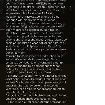
Informationen, die sich auf eine identifizierte
oder identifizierbare natürliche Person (im
Folgenden „betroffene Person“) beziehen; als
identifizierbar wird eine natürliche Person
angesehen, die direkt oder indirekt,
insbesondere mittels Zuordnung zu einer
Kennung wie einem Namen, zu einer
Kennnummer, zu Standortdaten, zu einer
Online-Kennung (z.B. Cookie) oder zu einem
oder mehreren besonderen Merkmalen
identifiziert werden kann, die Ausdruck der
physischen, physiologischen, genetischen,
psychischen, wirtschaftlichen, kulturellen oder
sozialen Identität dieser natürlichen Person
sind. Soweit im Folgenden von „Daten“ die
Rede ist, sind damit stets personenbezogene
Daten gemeint.
„Verarbeitung“ ist jeder mit oder ohne Hilfe
automatisierter Verfahren ausgeführten
Vorgang oder jede solche Vorgangsreihe im
Zusammenhang mit personenbezogenen
Daten. Der Begriff reicht weit und umfasst
praktisch jeden Umgang mit Daten.
Als „Verantwortlicher“ wird die natürliche oder
juristische Person, Behörde, Einrichtung oder
andere Stelle, die allein oder gemeinsam mit
anderen über die Zwecke und Mittel der
Verarbeitung von personenbezogenen Daten
entscheidet, bezeichnet.
Als „Nutzer“ werden die Besucher und Nutzer
unseres Onlineangebotes bezeichnet.
„DSGVO“ ist die Datenschutzgrundverordnung.