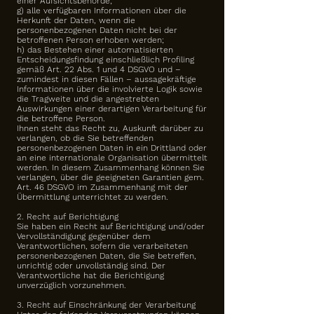
einer Aufsichtsbehörde;
g) alle verfügbaren Informationen über die
Herkunft der Daten, wenn die
personenbezogenen Daten nicht bei der
betroffenen Person erhoben werden;
h) das Bestehen einer automatisierten
Entscheidungsfindung einschließlich Profiling
gemäß Art. 22 Abs. 1 und 4 DSGVO und –
zumindest in diesen Fällen – aussagekräftige
Informationen über die involvierte Logik sowie
die Tragweite und die angestrebten
Auswirkungen einer derartigen Verarbeitung für
die betroffene Person.
Ihnen steht das Recht zu, Auskunft darüber zu
verlangen, ob die Sie betreffenden
personenbezogenen Daten in ein Drittland oder
an eine internationale Organisation übermittelt
werden. In diesem Zusammenhang können Sie
verlangen, über die geeigneten Garantien gem.
Art. 46 DSGVO im Zusammenhang mit der
Übermittlung unterrichtet zu werden.
2. Recht auf Berichtigung
Sie haben ein Recht auf Berichtigung und/oder
Vervollständigung gegenüber dem
Verantwortlichen, sofern die verarbeiteten
personenbezogenen Daten, die Sie betreffen,
unrichtig oder unvollständig sind. Der
Verantwortliche hat die Berichtigung
unverzüglich vorzunehmen.
3. Recht auf Einschränkung der Verarbeitung