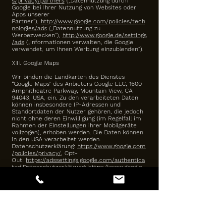
s/privacy/partners
(„Datennutzung durch
Google bei Ihrer Nutzung von Websites oder
Apps unserer
Partner“),
http://www.google.com/policies/tech
nologies/ads
(„Datennutzung zu
Werbezwecken“),
http://www.google.de/settings
/ads
(„Informationen verwalten, die Google
verwendet, um Ihnen Werbung einzublenden“).
XIII. Google Maps
Wir binden die Landkarten des Dienstes
“Google Maps” des Anbieters Google LLC, 1600
Amphitheatre Parkway, Mountain View, CA
94043, USA, ein. Zu den verarbeiteten Daten
können insbesondere IP-Adressen und
Standortdaten der Nutzer gehören, die jedoch
nicht ohne deren Einwilligung (im Regelfall im
Rahmen der Einstellungen ihrer Mobilgeräte
vollzogen), erhoben werden. Die Daten können
in den USA verarbeitet werden.
Datenschutzerklärung:
https://www.google.com
/policies/privacy/
, Opt-
Out:
https://adssettings.google.com/authentica
ted
.Datenschutzerklärung:
https://www.google.
com/policies/privacy/
, Opt-
Out:
https://adssettings.google.com/authentica
ted
.
XIV. Verwendung von Facebook Social Plugins
Wir nutzen auf Grundlage unserer berechtigten