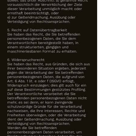
soweit das unter Abschnitt a) genannte Recht
voraussichtlich die Verwirklichung der Ziele
dieser Verarbeitung unmöglich macht oder
ernsthaft beeinträchtigt, oder
e) zur Geltendmachung, Ausübung oder
Verteidigung von Rechtsansprüchen.
5. Recht auf Datenübertragbarkeit​
Sie haben das Recht, die Sie betreffenden
personenbezogenen Daten, die Sie dem
Verantwortlichen bereitgestellt haben, in
einem strukturierten, gängigen und
maschinenlesbaren Format zu erhalten.
6. Widerspruchsrecht​
Sie haben das Recht, aus Gründen, die sich aus
ihrer besonderen Situation ergeben, jederzeit
gegen die Verarbeitung der Sie betreffenden
personenbezogenen Daten, die aufgrund von
Art. 6 Abs. 1 lit. e oder f DSGVO erfolgt,
Widerspruch einzulegen; dies gilt auch für ein
auf diese Bestimmungen gestütztes Profiling.
Der Verantwortliche verarbeitet die Sie
betreffenden personenbezogenen Daten nicht
mehr, es sei denn, er kann zwingende
schutzwürdige Gründe für die Verarbeitung
nachweisen, die Ihre Interessen, Rechte und
Freiheiten überwiegen, oder die Verarbeitung
dient der Geltendmachung, Ausübung oder
Verteidigung von Rechtsansprüchen.
Werden die Sie betreffenden
personenbezogenen Daten verarbeitet, um