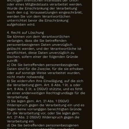
wichtigen öffentlichen Interesses der Union
oder eines Mitgliedstaats verarbeitet werden.
Wurde die Einschränkung der Verarbeitung
nach den o.g. Voraussetzungen eingeschränkt,
werden Sie von dem Verantwortlichen
unterrichtet bevor die Einschränkung
aufgehoben wird.
4. Recht auf Löschung
Sie können von dem Verantwortlichen
verlangen, dass die Sie betreffenden
personenbezogenen Daten unverzüglich
gelöscht werden, und der Verantwortliche ist
verpflichtet, diese Daten unverzüglich zu
löschen, sofern einer der folgenden Gründe
zutrifft:
a) Die Sie betreffenden personenbezogenen
Daten sind für die Zwecke, für die sie erhoben
oder auf sonstige Weise verarbeitet wurden,
nicht mehr notwendig.
b) Sie widerrufen Ihre Einwilligung, auf die sich
die Verarbeitung gem. Art. 6 Abs. 1 lit. a oder
Art. 9 Abs. 2 lit. a DSGVO stützte, und es fehlt
an einer anderweitigen Rechtsgrundlage für die
Verarbeitung.
c) Sie legen gem. Art. 21 Abs. 1 DSGVO
Widerspruch gegen die Verarbeitung ein und es
liegen keine vorrangigen berechtigten Gründe
für die Verarbeitung vor, oder Sie legen gem.
Art. 21 Abs. 2 DSGVO Widerspruch gegen die
Verarbeitung ein.
d) Die Sie betreffenden personenbezogenen