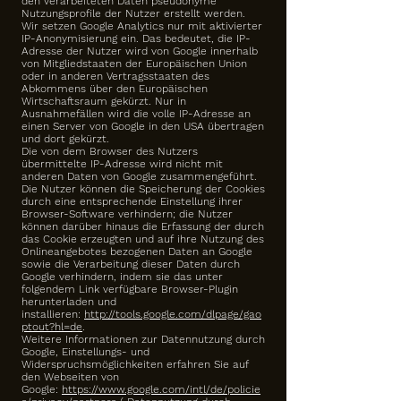
den verarbeiteten Daten pseudonyme
Nutzungsprofile der Nutzer erstellt werden.
Wir setzen Google Analytics nur mit aktivierter
IP-Anonymisierung ein. Das bedeutet, die IP-
Adresse der Nutzer wird von Google innerhalb
von Mitgliedstaaten der Europäischen Union
oder in anderen Vertragsstaaten des
Abkommens über den Europäischen
Wirtschaftsraum gekürzt. Nur in
Ausnahmefällen wird die volle IP-Adresse an
einen Server von Google in den USA übertragen
und dort gekürzt.
Die von dem Browser des Nutzers
übermittelte IP-Adresse wird nicht mit
anderen Daten von Google zusammengeführt.
Die Nutzer können die Speicherung der Cookies
durch eine entsprechende Einstellung ihrer
Browser-Software verhindern; die Nutzer
können darüber hinaus die Erfassung der durch
das Cookie erzeugten und auf ihre Nutzung des
Onlineangebotes bezogenen Daten an Google
sowie die Verarbeitung dieser Daten durch
Google verhindern, indem sie das unter
folgendem Link verfügbare Browser-Plugin
herunterladen und
installieren:
http://tools.google.com/dlpage/gao
ptout?hl=de
.
Weitere Informationen zur Datennutzung durch
Google, Einstellungs- und
Widerspruchsmöglichkeiten erfahren Sie auf
den Webseiten von
Google:
https://www.google.com/intl/de/policie