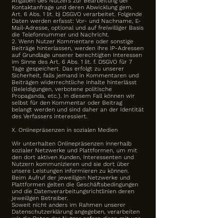
Angaben des Nutzers zur Bearbeitung der
Kontaktanfrage und deren Abwicklung gem.
Art. 6 Abs. 1 lit. b) DSGVO verarbeitet. Folgende
Daten werden erfasst: Vor- und Nachname, E-
Mail-Adresse, optional und auf freiwilliger Basis
die Telefonnummer und Nachricht.
2. Wenn Nutzer Kommentare oder sonstige
Beiträge hinterlassen, werden ihre IP-Adressen
auf Grundlage unserer berechtigten Interessen
im Sinne des Art. 6 Abs. 1 lit. f. DSGVO für 7
Tage gespeichert. Das erfolgt zu unserer
Sicherheit, falls jemand in Kommentaren und
Beiträgen widerrechtliche Inhalte hinterlässt
(Beleidigungen, verbotene politische
Propaganda, etc.). In diesem Fall können wir
selbst für den Kommentar oder Beitrag
belangt werden und sind daher an der Identität
des Verfassers interessiert.
X. Onlinepräsenzen in sozialen Medien
Wir unterhalten Onlinepräsenzen innerhalb
sozialer Netzwerke und Plattformen, um mit
den dort aktiven Kunden, Interessenten und
Nutzern kommunizieren und sie dort über
unsere Leistungen informieren zu können.
Beim Aufruf der jeweiligen Netzwerke und
Plattformen gelten die Geschäftsbedingungen
und die Datenverarbeitungsrichtlinien deren
jeweiligen Betreiber.
Soweit nicht anders im Rahmen unserer
Datenschutzerklärung angegeben, verarbeiten