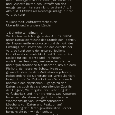
und überwiegen die Interessen, Grundrechte
und Grundfreiheiten des Betroffenen das
erstgenannte Interesse nicht, so dient Art. 6
Abs. 1 lit. f DSGVO als Rechtsgrundlage für die
Verarbeitung.
V. Sicherheit, Auftragsverarbeitung,
Übermittlung in andere Länder
1. Sicherheitsmaßnahmen
Wir treffen nach Maßgabe des Art. 32 DSGVO
unter Berücksichtigung des Stands der Technik,
der Implementierungskosten und der Art, des
Umfangs, der Umstände und der Zwecke der
Verarbeitung sowie der unterschiedlichen
Eintrittswahrscheinlichkeit und Schwere des
Risikos für die Rechte und Freiheiten
natürlicher Personen, geeignete technische
und organisatorische Maßnahmen, um ein dem
Risiko angemessenes Schutzniveau zu
gewährleisten; Zu den Maßnahmen gehören
insbesondere die Sicherung der Vertraulichkeit,
Integrität und Verfügbarkeit von Daten durch
Kontrolle des physischen Zugangs zu den
Daten, als auch des sie betreffenden Zugriffs,
der Eingabe, Weitergabe, der Sicherung der
Verfügbarkeit und ihrer Trennung. Des Weiteren
haben wir Verfahren eingerichtet, die eine
Wahrnehmung von Betroffenenrechten,
Löschung von Daten und Reaktion auf
Gefährdung der Daten gewährleisten. Ferner
berücksichtigen wir den Schutz